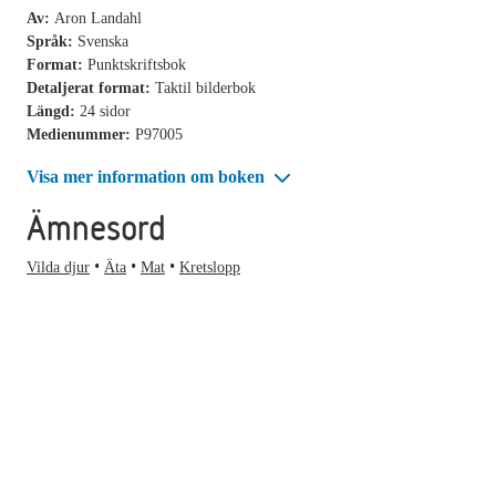
Av:
Aron Landahl
Språk:
Svenska
Format:
Punktskriftsbok
Detaljerat format:
Taktil bilderbok
Längd:
24 sidor
Medienummer:
P97005
Visa mer information om boken
Ämnesord
Vilda djur
Äta
Mat
Kretslopp