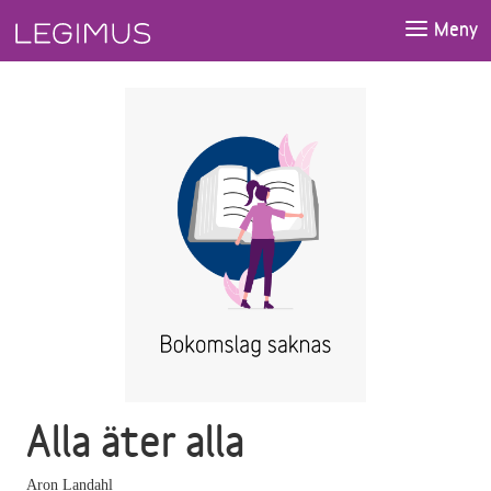
Gå till huvudinnehåll
Meny
Alla äter alla
Aron Landahl