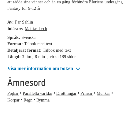
att rädda sina vänner och än en gång förhindra Eloriens undergång.
Fantasy för 9-12 år.
Av:
Pär Sahlin
Inläsare:
Mattias Lech
Språk:
Svenska
Format:
Talbok med text
Detaljerat format:
Talbok med text
Längd:
3 tim., 8 min. ; cirka 189 sidor
Visa mer information om boken
Ämnesord
Pojkar
Parallella världar
Drottningar
Prinsar
Munkar
Korpar
Regn
Rymma