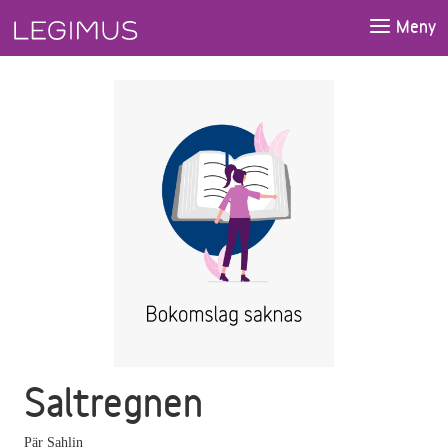
Gå till huvudinnehåll
Meny
Saltregnen
Pär Sahlin