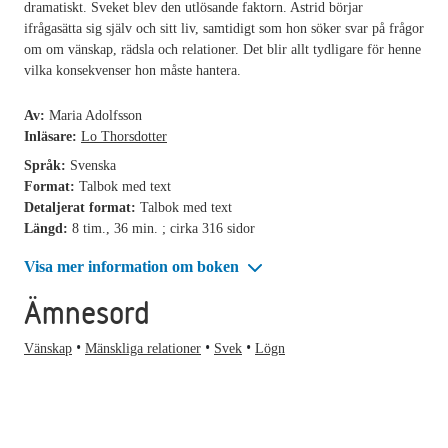
dramatiskt. Sveket blev den utlösande faktorn. Astrid börjar
ifrågasätta sig själv och sitt liv, samtidigt som hon söker svar på frågor
om om vänskap, rädsla och relationer. Det blir allt tydligare för henne
vilka konsekvenser hon måste hantera.
Av:
Maria Adolfsson
Inläsare:
Lo Thorsdotter
Språk:
Svenska
Format:
Talbok med text
Detaljerat format:
Talbok med text
Längd:
8 tim., 36 min. ; cirka 316 sidor
Visa mer information om boken
Ämnesord
Vänskap
Mänskliga relationer
Svek
Lögn