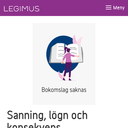
Gå till huvudinnehåll
Meny
Sanning, lögn och
konsekvens