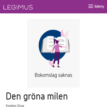
Gå till huvudinnehåll
Meny
Den gröna milen
Stephen King