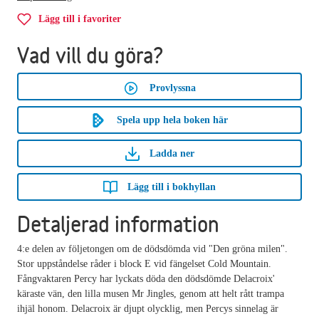
Lägg till i favoriter
Vad vill du göra?
Provlyssna
Spela upp hela boken här
Ladda ner
Lägg till i bokhyllan
Detaljerad information
4:e delen av följetongen om de dödsdömda vid "Den gröna milen".
Stor uppståndelse råder i block E vid fängelset Cold Mountain.
Fångvaktaren Percy har lyckats döda den dödsdömde Delacroix'
käraste vän, den lilla musen Mr Jingles, genom att helt rått trampa
ihjäl honom. Delacroix är djupt olycklig, men Percys sinnelag är