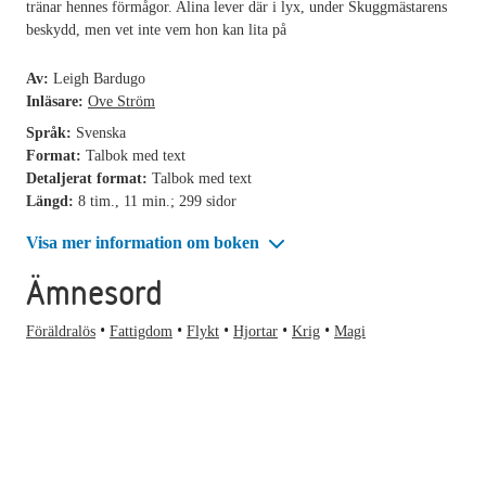
tränar hennes förmågor. Alina lever där i lyx, under Skuggmästarens
beskydd, men vet inte vem hon kan lita på
Av:
Leigh Bardugo
Inläsare:
Ove Ström
Språk:
Svenska
Format:
Talbok med text
Detaljerat format:
Talbok med text
Längd:
8 tim., 11 min.; 299 sidor
Visa mer information om boken
Ämnesord
Föräldralös
Fattigdom
Flykt
Hjortar
Krig
Magi