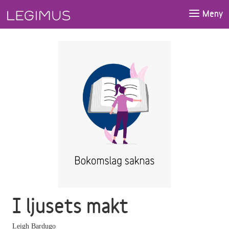
Gå till huvudinnehåll
Meny
I ljusets makt
Leigh Bardugo