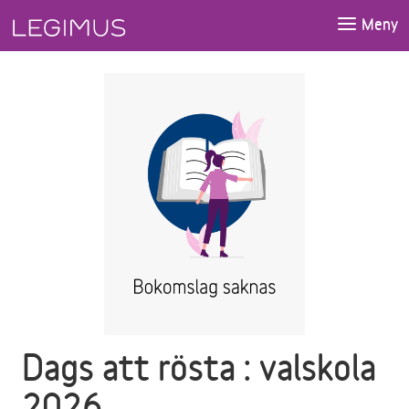
Gå till huvudinnehåll
Meny
Dags att rösta : valskola
2026