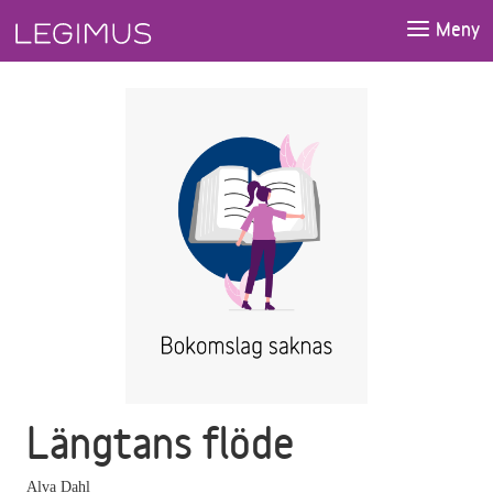
Gå till huvudinnehåll
Meny
Längtans flöde
Alva Dahl