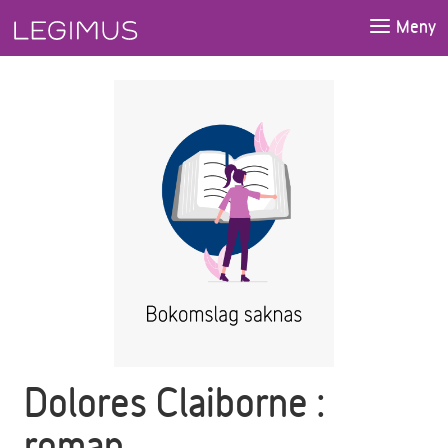
Gå till huvudinnehåll
Meny
Dolores Claiborne :
roman