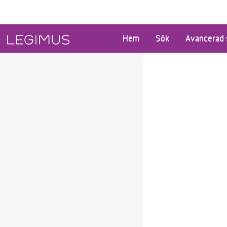
Gå till huvudinnehåll
Hem
Sök
Avancerad 