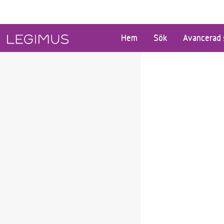
Gå till huvudinnehåll
Hem
Sök
Avancerad 