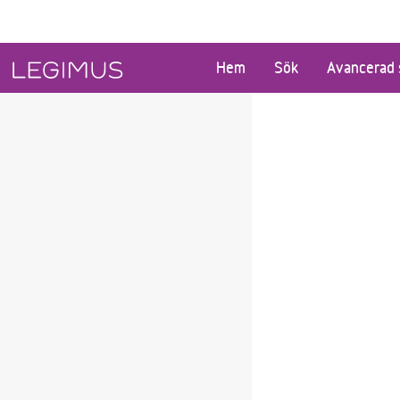
Gå till huvudinnehåll
Hem
Sök
Avancerad 