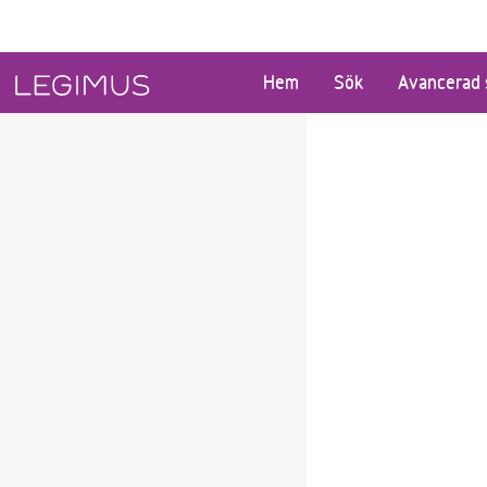
Gå till huvudinnehåll
Hem
Sök
Avancerad 